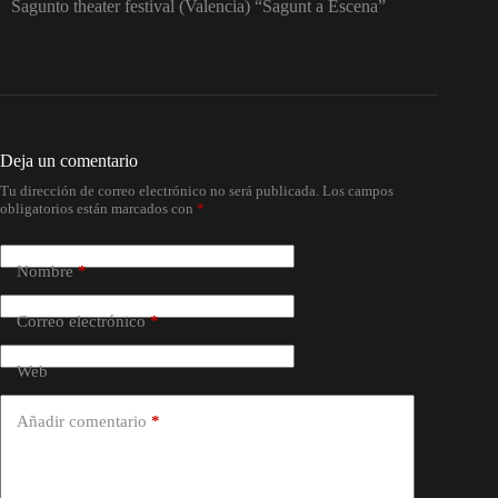
Sagunto theater festival (Valencia) “Sagunt a Escena”
Deja un comentario
Tu dirección de correo electrónico no será publicada.
Los campos
obligatorios están marcados con
*
Nombre
*
Correo electrónico
*
Web
Añadir comentario
*